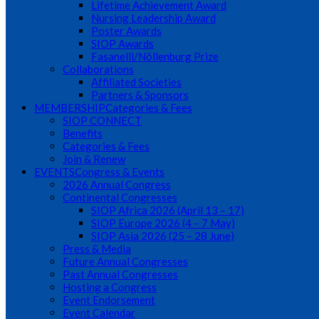
Lifetime Achievement Award
Nursing Leadership Award
Poster Awards
SIOP Awards
Fasanelli/Nöllenburg Prize
Collaborations
Affiliated Societies
Partners & Sponsors
MEMBERSHIP
Categories & Fees
SIOP CONNECT
Benefits
Categories & Fees
Join & Renew
EVENTS
Congress & Events
2026 Annual Congress
Continental Congresses
SIOP Africa 2026 (April 13 – 17)
SIOP Europe 2026 (4 – 7 May)
SIOP Asia 2026 (25 – 28 June)
Press & Media
Future Annual Congresses
Past Annual Congresses
Hosting a Congress
Event Endorsement
Event Calendar