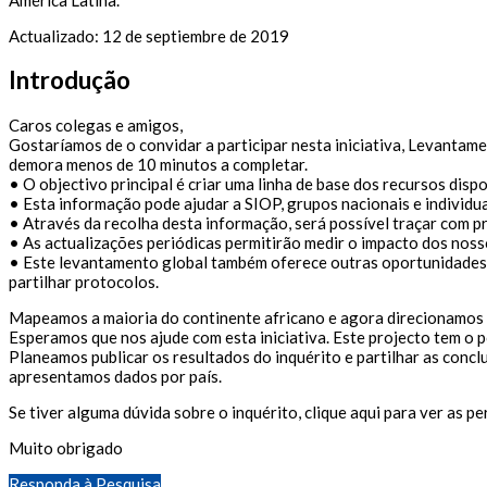
Actualizado: 12 de septiembre de 2019
Introdução
Caros colegas e amigos,
Gostaríamos de o convidar a participar nesta iniciativa, Levantam
demora menos de 10 minutos a completar.
• O objectivo principal é criar uma linha de base dos recursos disp
• Esta informação pode ajudar a SIOP, grupos nacionais e individua
• Através da recolha desta informação, será possível traçar com pr
• As actualizações periódicas permitirão medir o impacto dos noss
• Este levantamento global também oferece outras oportunidades ta
partilhar protocolos.
Mapeamos a maioria do continente africano e agora direcionamos 
Esperamos que nos ajude com esta iniciativa. Este projecto tem o p
Planeamos publicar os resultados do inquérito e partilhar as conc
apresentamos dados por país.
Se tiver alguma dúvida sobre o inquérito, clique aqui para ver as 
Muito obrigado
Responda à Pesquisa