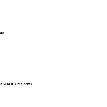
oup
ast SLAOP President)