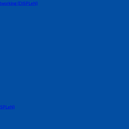
etworking (DiSPLeN)
DiSPLeN)