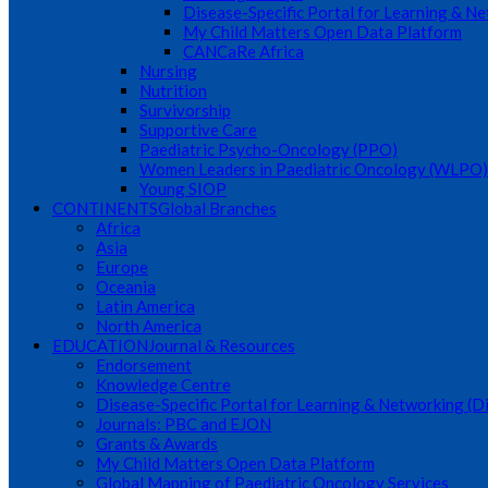
Disease-Specific Portal for Learning & N
My Child Matters Open Data Platform
CANCaRe Africa
Nursing
Nutrition
Survivorship
Supportive Care
Paediatric Psycho-Oncology (PPO)
Women Leaders in Paediatric Oncology (WLPO)
Young SIOP
CONTINENTS
Global Branches
Africa
Asia
Europe
Oceania
Latin America
North America
EDUCATION
Journal & Resources
Endorsement
Knowledge Centre
Disease-Specific Portal for Learning & Networking (
Journals: PBC and EJON
Grants & Awards
My Child Matters Open Data Platform
Global Mapping of Paediatric Oncology Services