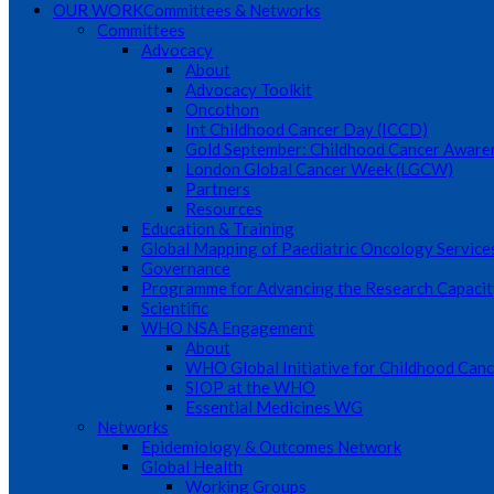
OUR WORK
Committees & Networks
Committees
Advocacy
About
Advocacy Toolkit
Oncothon
Int Childhood Cancer Day (ICCD)
Gold September: Childhood Cancer Awar
London Global Cancer Week (LGCW)
Partners
Resources
Education & Training
Global Mapping of Paediatric Oncology Service
Governance
Programme for Advancing the Research Capacit
Scientific
WHO NSA Engagement
About
WHO Global Initiative for Childhood Canc
SIOP at the WHO
Essential Medicines WG
Networks
Epidemiology & Outcomes Network
Global Health
Working Groups