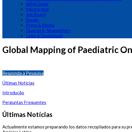
ARIA Guide
Mentorship
Job Board
Sosido
Press & Media
Quarterly Newsletters
Links & Downloads
Global Mapping of Paediatric On
Responda à Pesquisa
Últimas Notícias
Introdução
Perguntas Frequentes
Últimas Notícias
Actualmente estamos preparando los datos recopilados para su pre
América Latina.