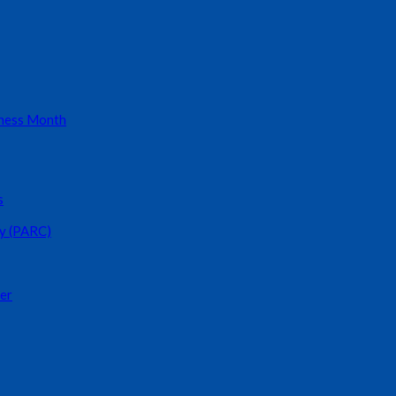
eness Month
s
y (PARC)
er